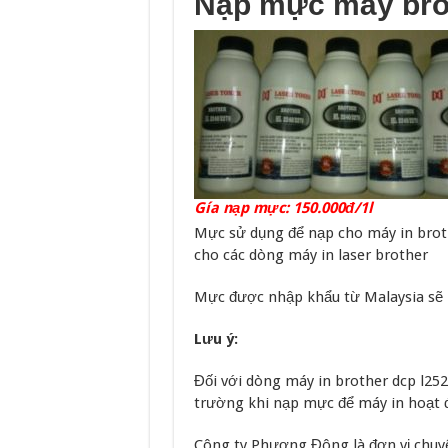
Nạp mực máy bro
Gía nạp mực: 150.000đ/1l
Mực sử dụng để nạp cho máy in broth
cho các dòng máy in laser brother
Mực được nhập khẩu từ Malaysia sẽ 
Lưu ý:
Đối với dòng máy in brother dcp l252
trường khi nạp mực để máy in hoạt đ
Công ty Phương Đông là đơn vị chu