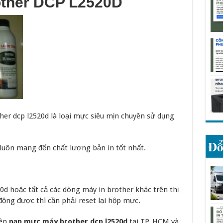
ther DCP L2520D
er dcp l2520d là loại mực siêu mịn chuyên sử dụng
Đổ
luôn mang đến chất lượng bản in tốt nhất.
0d hoặc tất cả các dòng máy in brother khác trên thị
ộng được thì cần phải reset lại hộp mực.
yên
nạp mực máy brother dcp l2520d
tại TP. HCM và