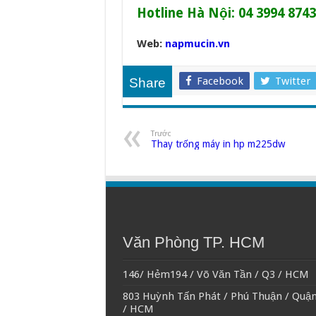
Hotline Hà Nội: 04 3994 8743
Web:
napmucin.vn
Facebook
Twitter
Share
Trước
Thay trống máy in hp m225dw
Văn Phòng TP. HCM
146/ Hẻm194 / Võ Văn Tần / Q3 / HCM
803 Huỳnh Tấn Phát / Phú Thuận / Quận
/ HCM