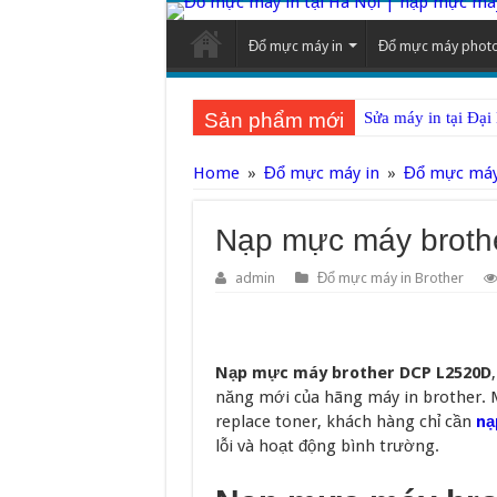
Đổ mực máy in
Đổ mực máy phot
Sản phẩm mới
Sửa máy in tại Đại
Home
»
Đổ mực máy in
»
Đổ mực máy
Nạp mực máy broth
admin
Đổ mực máy in Brother
Nạp mực máy brother DCP L2520D
năng mới của hãng máy in brother. M
replace toner, khách hàng chỉ cần
nạ
lỗi và hoạt động bình trường.