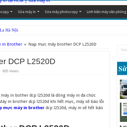
ocopy
Sửa máy in
Sửa máy photocopy
Linh kiện máy văn phòng
 La Hà Nội
 in Brother
»
Nạp mực máy brother DCP L2520D
er DCP L2520D
Sử
805 Views
, máy in bother dcp l2520d là dòng máy in đa chức
áy in brother dcp l2520d khi hết mực, máy sẽ báo lỗi
p mực máy in brother
dcp l2520d, máy in sẽ hết báo