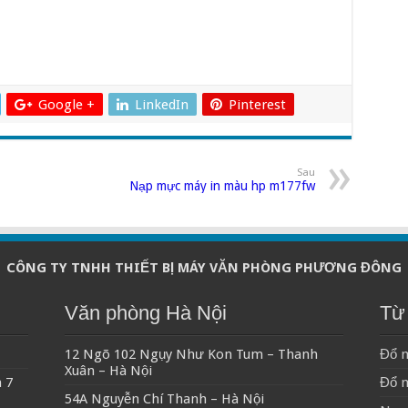
Google +
LinkedIn
Pinterest
Sau
Nạp mực máy in màu hp m177fw
CÔNG TY TNHH THIẾT BỊ MÁY VĂN PHÒNG PHƯƠNG ĐÔNG
Văn phòng Hà Nội
Từ 
12 Ngõ 102 Ngụy Như Kon Tum – Thanh
Đổ m
Xuân – Hà Nội
 7
Đổ 
54A Nguyễn Chí Thanh – Hà Nội