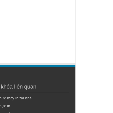
khóa liên quan
ực máy in tại nhà
mực in