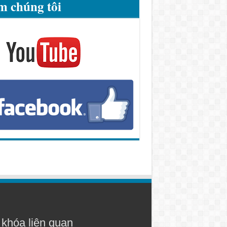
m chúng tôi
khóa liên quan