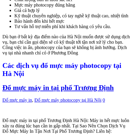
Mực máy photocopy đúng hãng
Giá cả hợp lý
Kỹ thuật chuyên nghiệp, có tay nghề kỹ thuật cao, nhiệt tình
Bảo hành đến khi hết mực
Tư vấn hỗ trợ miễn phí khi khách hàng có yêu cầu.
Dù bạn ở bất kỳ địa điểm nào của Hà Nội muốn được sử dụng dịch
vụ, bạn chỉ cần gọi điện sẽ có kỹ thuật tới tận nơi xử lý cho bạn.
Công việc in ấn, photocopy của bạn sẽ không bị ảnh hưởng. Dịch
vụ tại nhà nhanh chỉ có ở Phương Đông
Các dịch vụ đổ mực máy photocopy tại
Hà Nội
Đổ mực máy in tại phố Trương Định
Đổ mực máy in
,
Đổ mực máy photocopy tại Hà Nội
0
Đổ mực máy in tại phố Trương Định Hà Nội: Máy in hết mực luôn
xảy ra đúng lúc bạn cần in gấp nhất. Tại Sao Nên Chọn Dịch Vụ
Đổ Mực Máy In Tận Nơi Tại Phố Trương Định? Liên hệ: