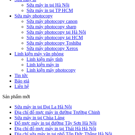
Sửa máy in tại Hà Nội
Sửa máy in tại TP HCM
Sửa máy photocopy
Sửa máy photocopy canon
Sửa máy photocopy sharp
Sửa máy photocopy tại Hà Nội
Sửa máy photocopy tại HCM
Sửa máy photocopy Toshiba
Sửa máy photocopy Xerox
Linh kiện máy văn phòng
Linh kiện máy tính
Linh kiện máy in
Linh kiện máy photocopy
Tin tức
Báo giá
Liên hệ
Sản phẩm mới
Sửa máy in tại Đại La Hà Nội
Địa chỉ đổ mực máy in đường Trường Chinh
Sửa máy in tại Chùa Láng
Đổ mực máy in tại đường Tây Sơn Hà Nội
Địa chỉ đổ mực máy in tại Thái Hà Hà Nội
Địa chỉ sửa máy in tại phố Tôn Đức Thắng Hà Nội