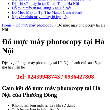
Địa chỉ sửa máy in tại Khâm Thiên Hà Nội
Đổ mực máy in tại Trung Văn Hà Nội
Đổ Mực Máy In Tại The Manor Central Park
Nguyên nhân máy in hay bị kẹt giấy
Home
»
Đổ mực máy photocopy
»
Đổ mực máy photocopy tại Hà
Nội
Đổ mực máy photocopy tại Hà
Nội
Dịch vụ đổ mực máy photocopy tại Hà Nội nhanh chỉ sau 15 phút
gọi hãy liên hệ
Tel: 02439948743 / 0936427808
Cam kết đổ mực máy photocopy tại Hà
Nội của Phương Đông
Không làm lem mực ra giấy khi sử dụng
Chất lượng bản in luôn sắc nét