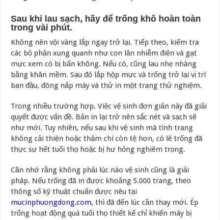
Sau khi lau sạch, hãy để trống khô hoàn toàn
trong vài phút.
Không nên vội vàng lắp ngay trở lại. Tiếp theo, kiểm tra
các bộ phận xung quanh như con lăn nhiễm điện và gạt
mực xem có bị bẩn không. Nếu có, cũng lau nhẹ nhàng
bằng khăn mềm. Sau đó lắp hộp mực và trống trở lại vị trí
ban đầu, đóng nắp máy và thử in một trang thử nghiệm.
Trong nhiều trường hợp. Việc vệ sinh đơn giản này đã giải
quyết được vấn đề. Bản in lại trở nên sắc nét và sạch sẽ
như mới. Tuy nhiên, nếu sau khi vệ sinh mà tình trạng
không cải thiện hoặc thậm chí còn tệ hơn, có lẽ trống đã
thực sự hết tuổi thọ hoặc bị hư hỏng nghiêm trọng.
Cần nhớ rằng không phải lúc nào vệ sinh cũng là giải
pháp. Nếu trống đã in được khoảng 5.000 trang, theo
thông số kỹ thuật chuẩn được nêu tại
mucinphuongdong.com
, thì đã đến lúc cần thay mới. Ép
trống hoạt động quá tuổi thọ thiết kế chỉ khiến máy bị