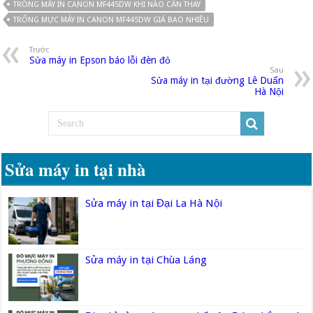
TRỐNG MÁY IN CANON MF445DW KHI NÀO CẦN THAY
TRỐNG MỰC MÁY IN CANON MF445DW GIÁ BAO NHIÊU
Trước
Sửa máy in Epson báo lỗi đèn đỏ
Sau
Sửa máy in tại đường Lê Duẩn
Hà Nội
Sửa máy in tại nhà
Sửa máy in tại Đại La Hà Nội
Sửa máy in tại Chùa Láng