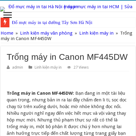
Địa chỉ đổ mực máy in tại Thái Hà Hà Nội
Home
»
Linh kiện máy văn phòng
»
Linh kiện máy in
»
Trống
máy in Canon MF445DW
Trống máy in Canon MF445DW
admin
Linh kiện máy in
27 Views
Trống máy in Canon MF445DW:
Bạn đang in một tài liệu
quan trọng, nhưng bản in ra lại đầy chấm đen li ti, sọc dọc
chạy từ trên xuống dưới, hoặc mờ nhòe không đọc nổi.
Nhiều người nghĩ ngay đến việc hết mực và vội vàng thay
hộp mực mới. Nhưng thủ phạm thực sự rất có thể là
trống máy in, một bộ phận ít được chú ý hơn nhưng lại
ảnh hưởng trực tiếp đến chất lượng từng trang giấy bạn