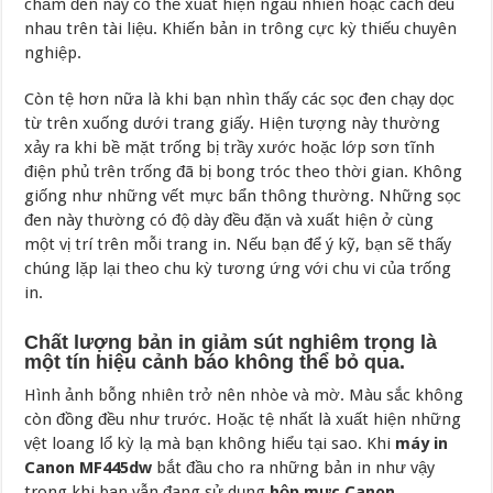
chấm đen này có thể xuất hiện ngẫu nhiên hoặc cách đều
nhau trên tài liệu. Khiến bản in trông cực kỳ thiếu chuyên
nghiệp.
Còn tệ hơn nữa là khi bạn nhìn thấy các sọc đen chạy dọc
từ trên xuống dưới trang giấy. Hiện tượng này thường
xảy ra khi bề mặt trống bị trầy xước hoặc lớp sơn tĩnh
điện phủ trên trống đã bị bong tróc theo thời gian. Không
giống như những vết mực bẩn thông thường. Những sọc
đen này thường có độ dày đều đặn và xuất hiện ở cùng
một vị trí trên mỗi trang in. Nếu bạn để ý kỹ, bạn sẽ thấy
chúng lặp lại theo chu kỳ tương ứng với chu vi của trống
in.
Chất lượng bản in giảm sút nghiêm trọng là
một tín hiệu cảnh báo không thể bỏ qua.
Hình ảnh bỗng nhiên trở nên nhòe và mờ. Màu sắc không
còn đồng đều như trước. Hoặc tệ nhất là xuất hiện những
vệt loang lổ kỳ lạ mà bạn không hiểu tại sao. Khi
máy in
Canon MF445dw
bắt đầu cho ra những bản in như vậy
trong khi bạn vẫn đang sử dụng
hộp mực Canon