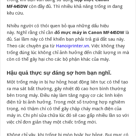
MF445DW
còn đầy đủ. Thì nhiều khả năng trống in đang
kêu cứu.
Nhiều người có thói quen bỏ qua những dấu hiệu
này. Nghĩ rằng chỉ cần
đổ mực máy in Canon MF445DW
là
đủ. Sai lầm này có thể khiến bạn phải trả giá đắt sau này.
Theo các chuyên gia từ
Hanoiprinter.vn
. Việc không thay
trống đúng lúc không chỉ ảnh hưởng đến chất lượng in mà
còn có thể gây hại cho các bộ phận khác của máy.
Hậu quả thực sự đáng sợ hơn bạn nghĩ.
Một trống máy in bị hư hỏng hoạt động liên tục có thể tạo
ra ma sát bất thường, gây nhiệt độ cao hơn bình thường
bên trong máy. Điều này làm tăng nguy cơ các linh kiện
điện tử bị ảnh hưởng. Trong một số trường hợp nghiêm
trọng, nó thậm chí có thể gây chập cháy mạch điện của
máy in. Chi phí sửa chữa lúc đó sẽ cao gấp nhiều lần so với
việc chỉ đơn giản thay một chiếc trống mới.
Không chỉ vậy, khi trống bị mòn hoặc hư hỏng. Bụi mực có