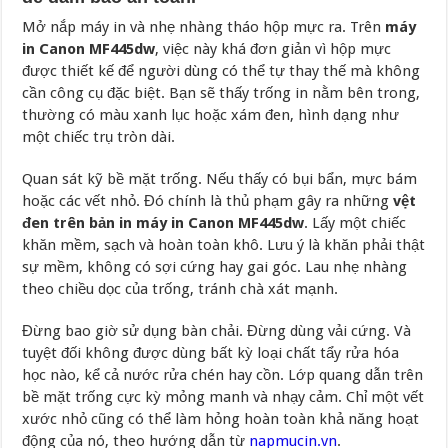
Mở nắp máy in và nhẹ nhàng tháo hộp mực ra. Trên
máy
in Canon MF445dw
, việc này khá đơn giản vì hộp mực
được thiết kế để người dùng có thể tự thay thế mà không
cần công cụ đặc biệt. Bạn sẽ thấy trống in nằm bên trong,
thường có màu xanh lục hoặc xám đen, hình dạng như
một chiếc trụ tròn dài.
Quan sát kỹ bề mặt trống. Nếu thấy có bụi bẩn, mực bám
hoặc các vết nhỏ. Đó chính là thủ phạm gây ra những
vệt
đen trên bản in máy in Canon MF445dw
. Lấy một chiếc
khăn mềm, sạch và hoàn toàn khô. Lưu ý là khăn phải thật
sự mềm, không có sợi cứng hay gai góc. Lau nhẹ nhàng
theo chiều dọc của trống, tránh chà xát mạnh.
Đừng bao giờ sử dụng bàn chải. Đừng dùng vải cứng. Và
tuyệt đối không được dùng bất kỳ loại chất tẩy rửa hóa
học nào, kể cả nước rửa chén hay cồn. Lớp quang dẫn trên
bề mặt trống cực kỳ mỏng manh và nhạy cảm. Chỉ một vết
xước nhỏ cũng có thể làm hỏng hoàn toàn khả năng hoạt
động của nó, theo hướng dẫn từ
napmucin.vn
.