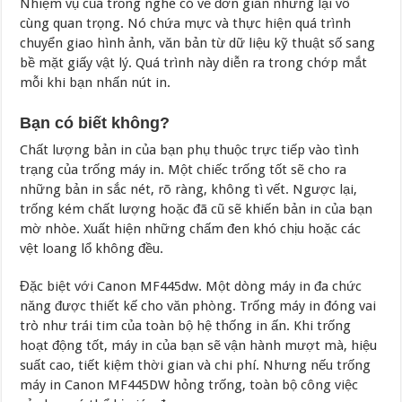
Nhiệm vụ của trống nghe có vẻ đơn giản nhưng lại vô
cùng quan trọng. Nó chứa mực và thực hiện quá trình
chuyển giao hình ảnh, văn bản từ dữ liệu kỹ thuật số sang
bề mặt giấy vật lý. Quá trình này diễn ra trong chớp mắt
mỗi khi bạn nhấn nút in.
Bạn có biết không?
Chất lượng bản in của bạn phụ thuộc trực tiếp vào tình
trạng của trống máy in. Một chiếc trống tốt sẽ cho ra
những bản in sắc nét, rõ ràng, không tì vết. Ngược lại,
trống kém chất lượng hoặc đã cũ sẽ khiến bản in của bạn
mờ nhòe. Xuất hiện những chấm đen khó chịu hoặc các
vệt loang lổ không đều.
Đặc biệt với Canon MF445dw. Một dòng máy in đa chức
năng được thiết kế cho văn phòng. Trống máy in đóng vai
trò như trái tim của toàn bộ hệ thống in ấn. Khi trống
hoạt động tốt, máy in của bạn sẽ vận hành mượt mà, hiệu
suất cao, tiết kiệm thời gian và chi phí. Nhưng nếu trống
máy in Canon MF445DW hỏng trống, toàn bộ công việc