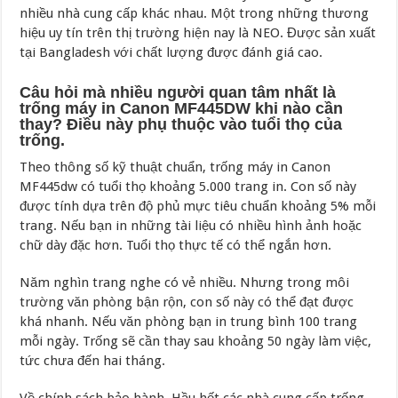
nhiều nhà cung cấp khác nhau. Một trong những thương
hiệu uy tín trên thị trường hiện nay là NEO. Được sản xuất
tại Bangladesh với chất lượng được đánh giá cao.
Câu hỏi mà nhiều người quan tâm nhất là
trống máy in Canon MF445DW khi nào cần
thay? Điều này phụ thuộc vào tuổi thọ của
trống.
Theo thông số kỹ thuật chuẩn, trống máy in Canon
MF445dw có tuổi thọ khoảng 5.000 trang in. Con số này
được tính dựa trên độ phủ mực tiêu chuẩn khoảng 5% mỗi
trang. Nếu bạn in những tài liệu có nhiều hình ảnh hoặc
chữ dày đặc hơn. Tuổi thọ thực tế có thể ngắn hơn.
Năm nghìn trang nghe có vẻ nhiều. Nhưng trong môi
trường văn phòng bận rộn, con số này có thể đạt được
khá nhanh. Nếu văn phòng bạn in trung bình 100 trang
mỗi ngày. Trống sẽ cần thay sau khoảng 50 ngày làm việc,
tức chưa đến hai tháng.
Về chính sách bảo hành. Hầu hết các nhà cung cấp trống