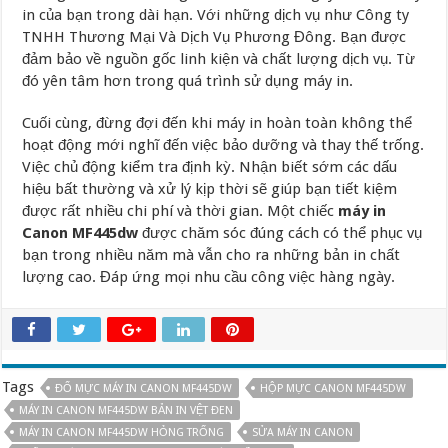
in của bạn trong dài hạn. Với những dịch vụ như Công ty
TNHH Thương Mại Và Dịch Vụ Phương Đông. Bạn được
đảm bảo về nguồn gốc linh kiện và chất lượng dịch vụ. Từ
đó yên tâm hơn trong quá trình sử dụng máy in.
Cuối cùng, đừng đợi đến khi máy in hoàn toàn không thể
hoạt động mới nghĩ đến việc bảo dưỡng và thay thế trống.
Việc chủ động kiểm tra định kỳ. Nhận biết sớm các dấu
hiệu bất thường và xử lý kịp thời sẽ giúp bạn tiết kiệm
được rất nhiều chi phí và thời gian. Một chiếc
máy in
Canon MF445dw
được chăm sóc đúng cách có thể phục vụ
bạn trong nhiều năm mà vẫn cho ra những bản in chất
lượng cao. Đáp ứng mọi nhu cầu công việc hàng ngày.
Tags
ĐỔ MỰC MÁY IN CANON MF445DW
HỘP MỰC CANON MF445DW
MÁY IN CANON MF445DW BẢN IN VỆT ĐEN
MÁY IN CANON MF445DW HỎNG TRỐNG
SỬA MÁY IN CANON