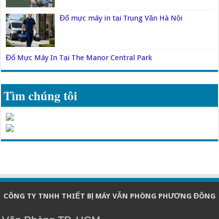
Đổ mực máy in tại Trung Văn Hà Nội
Đổ Mực Máy In Tại The Manor Central Park
Tìm chúng tôi
CÔNG TY TNHH THIẾT BỊ MÁY VĂN PHÒNG PHƯƠNG ĐÔNG