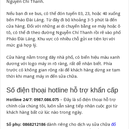
Nguyễn Chí Thanh.
Nếu bạn đi xe bus, có thể đón tuyến 03, 23, hoặc 40 xuống
bến Pháo Đài Láng. Từ đây đi bộ khoảng 3-5 phút là đến
cửa hàng. Đối với những ai di chuyển bằng xe máy hoặc ô
tô, có thể đi theo đường Nguyễn Chí Thanh rồi rẽ vào phố
Pháo Đài Láng. Khu vực có nhiều chỗ gửi xe tiện lợi với
mức giá hợp lý.
Cửa hàng nằm trong dãy nhà phố, có biển hiệu màu xanh
dương với logo máy in rõ ràng, rất dễ nhận biết. Phía
trước có không gian rộng rãi để khách hàng dừng xe tạm
thời khi mang máy in đến sửa chữa.
Số điện thoại hotline hỗ trợ khẩn cấp
Hotline 24/7: 0987.086.075
– Đây là số điện thoại hỗ trợ
chính của chúng tôi, luôn sẵn sàng tiếp nhận cuộc gọi từ
khách hàng bất cứ lúc nào trong ngày.
Số phụ: 0868212186
dành riêng cho dịch vụ sửa chữa
đổ