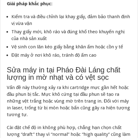
Giải pháp khắc phục:
Kiểm tra và điều chỉnh lại khay giấy, đảm bảo thanh định
vị vừa vặn
Thay giấy mới, khô ráo và đúng khổ theo khuyến nghị
của nhà sản xuất
Vệ sinh con lăn kéo giấy bằng khăn ẩm hoặc cồn y tế
Đặt máy ở nơi khô ráo, tránh độ ẩm cao
Sửa máy in tại Pháo Đài Láng chất
lượng in mờ nhạt và có vệt sọc
Vấn đề này thường xảy ra khi cartridge mực gần hết hoặc
đầu phun bị tắc. Mực khô cứng tại đầu phun sẽ tạo ra
những vệt trắng hoặc vùng mờ trên trang in. Đối với máy
in laser, trống từ bị mòn hoặc bẩn cũng gây ra hiện tượng
tương tự.
Cài đặt chế độ in không phù hợp, chẳng hạn chọn chất
lượng “draft” thay vì “normal” hoặc “high quality” cũng làm