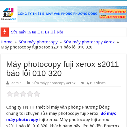
Sửa máy in tại Đại La Hà Nội
Địa chỉ đổ mực máy in đường Trường Chinh
Home
»
Sửa máy photocopy
»
Sửa máy photocopy Xerox
»
Máy photocopy fuji xerox s2011 báo lỗi 010 320
Sửa máy in tại Chùa Láng
Đổ mực máy in tại đường Tây Sơn Hà Nội
Máy photocopy fuji xerox s2011
Địa chỉ đổ mực máy in tại Thái Hà Hà Nội
báo lỗi 010 320
Địa chỉ sửa máy in tại phố Tôn Đức Thắng Hà Nội
admin
Sửa máy photocopy Xerox
4,193 Views
Địa chỉ sửa máy in tại Khâm Thiên Hà Nội
Đổ mực máy in tại Trung Văn Hà Nội
Công ty TNHH thiết bị máy văn phòng Phương Đông
Đổ Mực Máy In Tại The Manor Central Park
chúng tôi chuyên sửa máy photocopy fuji xerox,
đổ mực
Nguyên nhân máy in hay bị kẹt giấy
máy photocopy
fuji xerox. Máy photocopy fuji xerox
s2011 báo lỗi 010 320, khách hàng hãy liên hệ đến Phương