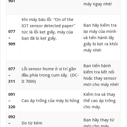
901
máy ngay nhé!
Khi máy báo lỗi “On of the
Bạn hãy kiểm tra
IOT sensor detected paper”
077
lại máy của mình
tức là lỗi kẹt giấy, máy của
–
và tiến hành lấy
bạn đã bị kẹt giấy.
909
giấy bị kẹt ra khỏi
máy nhé!
Bạn tiến hành
077
Lỗi sensor home ở vị trí gần
kiểm tra kết nối
–
đầu phía trong cụm sấy. (DC-
hoặc thay sensor
311
II 7000)
mới cho máy nhé!
091
Kiểm tra và thay
–
Cao áp trống của máy bị hỏng
thế cao áp trống
320
cho máy.
092
Bạn hãy thay từ
–
Do từ kém
mới cho máy