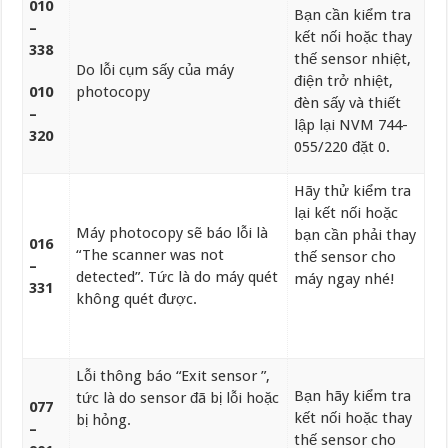
010
Bạn cần kiểm tra
–
kết nối hoặc thay
338
thế sensor nhiệt,
Do lỗi cụm sấy của máy
điện trở nhiệt,
010
photocopy
đèn sấy và thiết
–
lập lại NVM 744-
320
055/220 đặt 0.
Hãy thử kiểm tra
lại kết nối hoặc
Máy photocopy sẽ báo lỗi là
bạn cần phải thay
016
“The scanner was not
thế sensor cho
–
detected”. Tức là do máy quét
máy ngay nhé!
331
không quét được.
Lỗi thông báo “Exit sensor ”,
Bạn hãy kiểm tra
tức là do sensor đã bị lỗi hoặc
077
kết nối hoặc thay
bị hỏng.
–
thế sensor cho