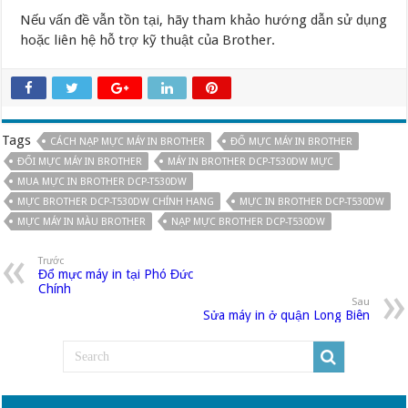
Nếu vấn đề vẫn tồn tại, hãy tham khảo hướng dẫn sử dụng
hoặc liên hệ hỗ trợ kỹ thuật của Brother.
Tags
CÁCH NẠP MỰC MÁY IN BROTHER
ĐỔ MỰC MÁY IN BROTHER
ĐỔI MỰC MÁY IN BROTHER
MÁY IN BROTHER DCP-T530DW MỰC
MUA MỰC IN BROTHER DCP-T530DW
MỰC BROTHER DCP-T530DW CHÍNH HANG
MỰC IN BROTHER DCP-T530DW
MỰC MÁY IN MÀU BROTHER
NẠP MỰC BROTHER DCP-T530DW
Trước
Đổ mực máy in tại Phó Đức
Chính
Sau
Sửa máy in ở quận Long Biên