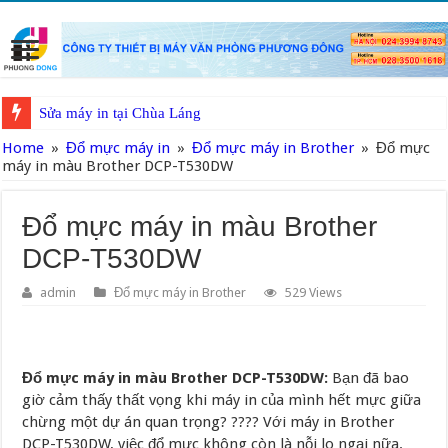
Sửa máy in tại Chùa Láng
Home
»
Đổ mực máy in
»
Đổ mực máy in Brother
»
Đổ mực
máy in màu Brother DCP-T530DW
Đổ mực máy in màu Brother
DCP-T530DW
admin
Đổ mực máy in Brother
529 Views
Đổ mực máy in màu Brother DCP-T530DW:
Bạn đã bao
giờ cảm thấy thất vọng khi máy in của mình hết mực giữa
chừng một dự án quan trọng? ???? Với máy in Brother
DCP-T530DW, việc đổ mực không còn là nỗi lo ngại nữa.