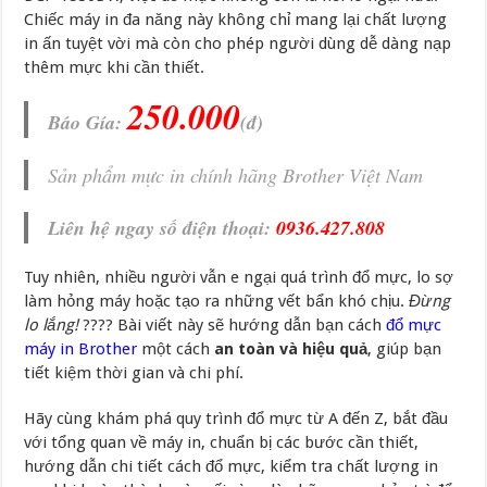
Chiếc máy in đa năng này không chỉ mang lại chất lượng
in ấn tuyệt vời mà còn cho phép người dùng dễ dàng nạp
thêm mực khi cần thiết.
250.000
Báo Gía:
(đ)
Sản phẩm mực in chính hãng Brother Việt Nam
Liên hệ ngay số điện thoại:
0936.427.808
Tuy nhiên, nhiều người vẫn e ngại quá trình đổ mực, lo sợ
làm hỏng máy hoặc tạo ra những vết bẩn khó chịu.
Đừng
lo lắng!
???? Bài viết này sẽ hướng dẫn bạn cách
đổ mực
máy in Brother
một cách
an toàn và hiệu quả
, giúp bạn
tiết kiệm thời gian và chi phí.
Hãy cùng khám phá quy trình đổ mực từ A đến Z, bắt đầu
với tổng quan về máy in, chuẩn bị các bước cần thiết,
hướng dẫn chi tiết cách đổ mực, kiểm tra chất lượng in