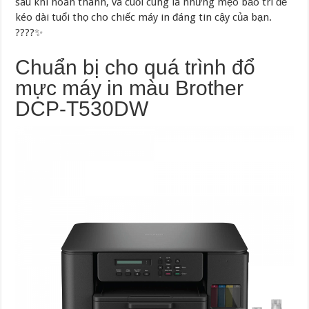
sau khi hoàn thành, và cuối cùng là những mẹo bảo trì để
kéo dài tuổi thọ cho chiếc máy in đáng tin cậy của bạn.
????️✨
Chuẩn bị cho quá trình đổ
mực máy in màu Brother
DCP-T530DW