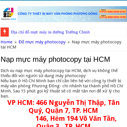
Địa chỉ đổ mực máy in đường Trường Chinh
Sửa máy in tại Chùa Láng
Home
»
Đổ mực máy photocopy
»
Nạp mực máy photocopy
tại HCM
Nạp mực máy photocopy tại HCM
Dịch vụ nạp mực máy photocopy tại HCM, dịch vụ không thể
thiếu đối với người sử dụng máy photocopy
Nếu bạn ở Hồ Chí Minh bạn chỉ cần liên hệ với công ty thiết bị
máy văn phòng Phương Đông- chi nhánh tại thành phố Hồ Chí
Minh. Sau 15 phút gọi kỹ thuật sẽ có mặt tận nơi để xử lý cho
bạn.
VP HCM: 466 Nguyễn Thị Thập, Tân
Quý, Quận 7, TP. HCM
146, Hẻm 194 Võ Văn Tần,
Quận 3 , TP. HCM